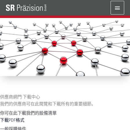
跳
主
至
内
菜
容
单
供應商網門·下載中心
我們的供應商可在此閱覽和下載所有的重要細節。
你可在此下載我們的設備清單
下載PDF格式
一般採購條件