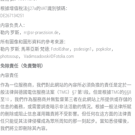
根據增值稅法§27a的VAT識別號碼：
DE267134251
内容负责人：
勒内·罗斯，rr@sr-praezision.de，
所有圖像和圖形資料的參考來源：
勒内·罗斯; 馬蒂亞斯·梵德; FotolEdhar，psdesign1，popkolor，
photosoup， Vadimsadovski©Fotolia.com
免除責任（免責聲明）
內容責任
作為一位服務商，我們對此網站的內容所必須負擔的責任是定於一
般法律與德國電信服務法案（TMG）§7 第1段。但是根據TMG的§§8
至10 ，我們作為服務商并無監督第三者在此網站上所提供或存儲的
信息的義務，或需要調查暗示非法活動的情況。根據一般法律所賦
的刪除或阻止信息運用職責將不受影響。但任何在這方面的法律責
任只能從其法律侵權成為眾所周知的那一刻起步。當知悉侵權後，
我們將立即刪除其內容。