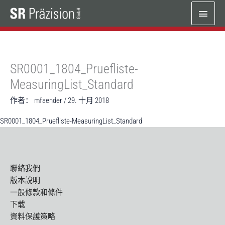
跳
主
至
内
菜
容
单
SR0001_1804_Pruefliste-
MeasuringList_Standard
作者：
mfaender
/
29. 十月 2018
SR0001_1804_Pruefliste-MeasuringList_Standard
聯絡我們
版本說明
一般條款和條件
下载
資料保護策略