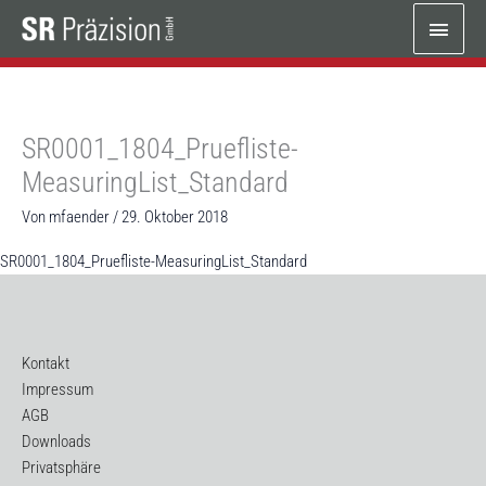
Zum
Haup
Inhalt
springen
SR0001_1804_Pruefliste-
MeasuringList_Standard
Von
mfaender
/
29. Oktober 2018
SR0001_1804_Pruefliste-MeasuringList_Standard
Kontakt
Impressum
AGB
Downloads
Privatsphäre