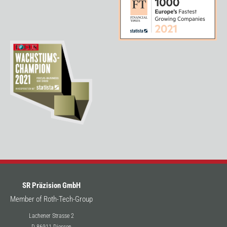
SR Präzision GmbH
Member of Roth-Tech-Group
Lachener Strasse 2
D-86911 Diessen