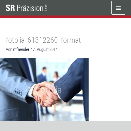
Zum
Haup
Inhalt
springen
fotolia_61312260_format
Von
mfaender
/
7. August 2014