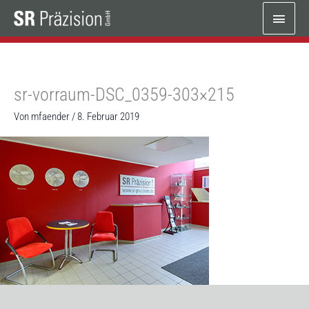
Zum
Haup
Inhalt
springen
sr-vorraum-DSC_0359-303×215
Von
mfaender
/
8. Februar 2019