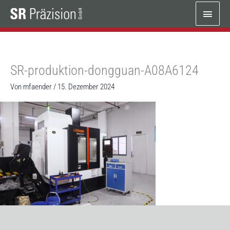
Zum
Haup
Inhalt
springen
SR-produktion-dongguan-A08A6124
Von
mfaender
/
15. Dezember 2024