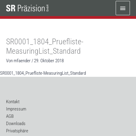
Zum
Haup
Inhalt
springen
SR0001_1804_Pruefliste-
MeasuringList_Standard
Von
mfaender
/
29. Oktober 2018
SR0001_1804_Pruefliste-MeasuringList_Standard
Kontakt
Impressum
AGB
Downloads
Privatsphäre