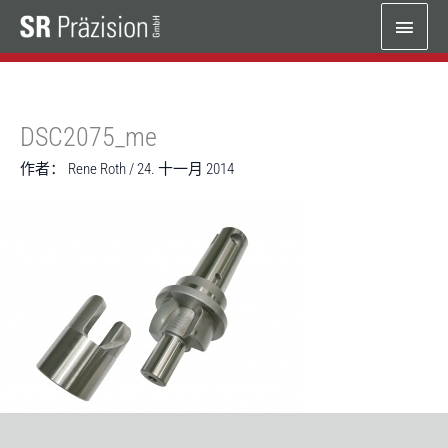
跳
主
至
内
菜
容
单
DSC2075_me
作者：
Rene Roth
/
24. 十一月 2014