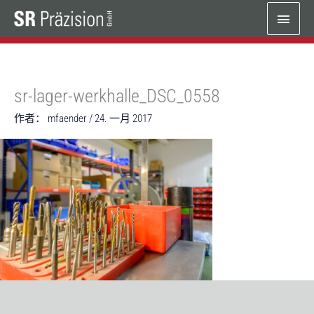
跳
主
至
内
菜
容
单
sr-lager-werkhalle_DSC_0558
作者：
mfaender
/
24. 一月 2017