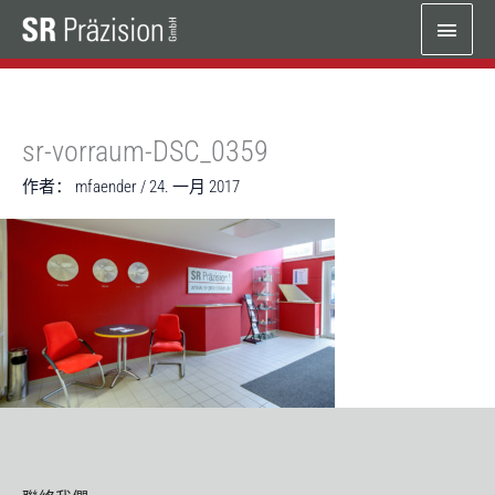
跳
主
至
内
菜
容
单
sr-vorraum-DSC_0359
作者：
mfaender
/
24. 一月 2017