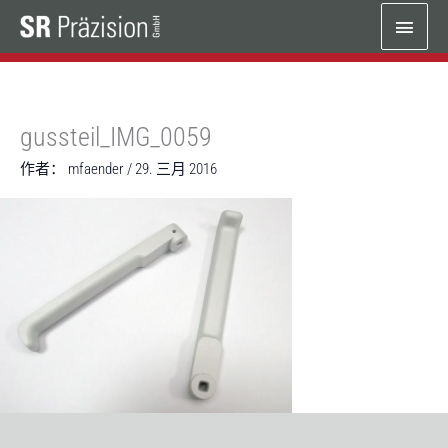
跳
主
至
内
菜
容
单
gussteil_IMG_0059
作者：
mfaender
/
29. 三月 2016