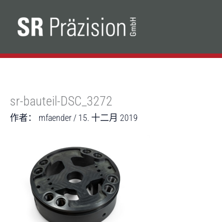
跳
至
内
容
sr-bauteil-DSC_3272
作者：
mfaender
/
15. 十二月 2019