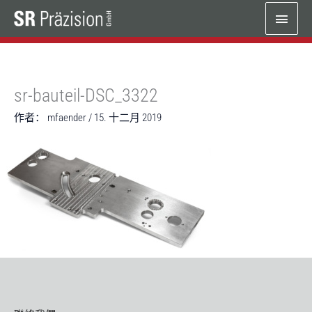
跳
主
至
内
菜
容
单
sr-bauteil-DSC_3322
作者：
mfaender
/
15. 十二月 2019