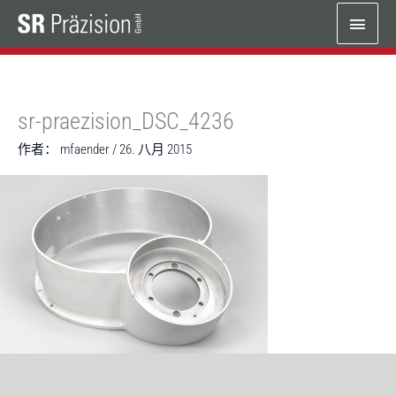
跳
主
至
内
菜
容
单
sr-praezision_DSC_4236
作者：
mfaender
/
26. 八月 2015