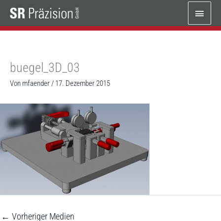
Zum
Haup
Inhalt
springen
buegel_3D_03
Von
mfaender
/
17. Dezember 2015
←
Vorheriger Medien