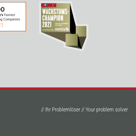
// Ihr Problemlöser // Your problem solver