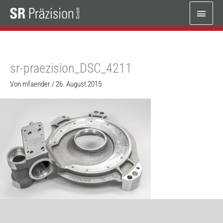
Zum
Haup
Inhalt
springen
sr-praezision_DSC_4211
Von
mfaender
/
26. August 2015