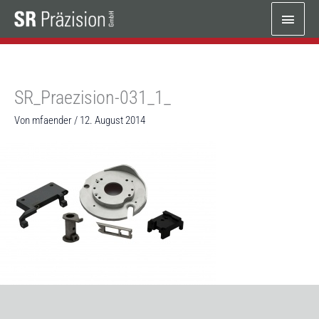
Zum
Haup
Inhalt
springen
SR_Praezision-031_1_
Von
mfaender
/
12. August 2014